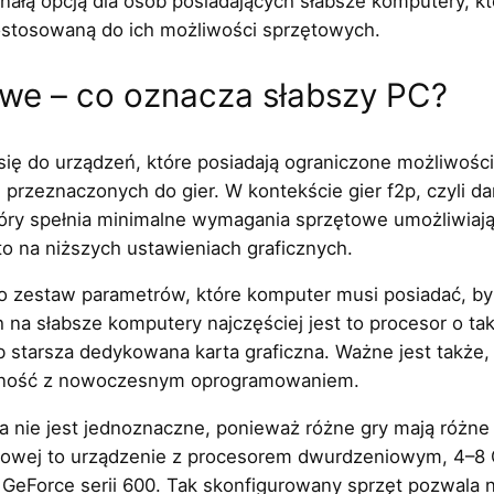
onałą opcją dla osób posiadających słabsze komputery, k
ostosowaną do ich możliwości sprzętowych.
we – co oznacza słabszy PC?
się do urządzeń, które posiadają ograniczone możliwoś
rzeznaczonych do gier. W kontekście gier f2p, czyli d
który spełnia minimalne wymagania sprzętowe umożliwiaj
 na niższych ustawieniach graficznych.
zestaw parametrów, które komputer musi posiadać, by d
 na słabsze komputery najczęściej jest to procesor o ta
 starsza dedykowana karta graficzna. Ważne jest także,
ilność z nowoczesnym oprogramowaniem.
 nie jest jednoznaczne, ponieważ różne gry mają różne
wowej to urządzenie z procesorem dwurdzeniowym, 4–8 G
IA GeForce serii 600. Tak skonfigurowany sprzęt pozwala