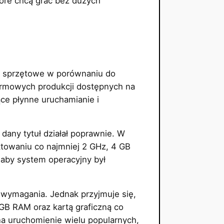
tóre chcą grać bez dużych
ci sprzętowe w porównaniu do
armowych produkcji dostępnych na
ące płynne uruchamianie i
any tytuł działał poprawnie. W
ktowaniu co najmniej 2 GHz, 4 GB
 aby system operacyjny był
 wymagania. Jednak przyjmuje się,
B RAM oraz kartą graficzną co
 na uruchomienie wielu popularnych,