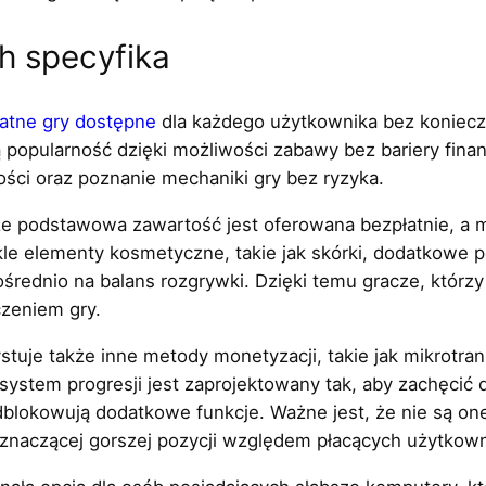
ch specyfika
atne gry dostępne
dla każdego użytkownika bez koniec
 popularność dzięki możliwości zabawy bez bariery fin
ci oraz poznanie mechaniki gry bez ryzyka.
 że podstawowa zawartość jest oferowana bezpłatnie, a m
le elementy kosmetyczne, takie jak skórki, dodatkowe po
ośrednio na balans rozgrywki. Dzięki temu gracze, którz
zeniem gry.
stuje także inne metody monetyzacji, takie jak mikrotra
system progresji jest zaprojektowany tak, aby zachęcić
odblokowują dodatkowe funkcje. Ważne jest, że nie są on
znaczącej gorszej pozycji względem płacących użytkow