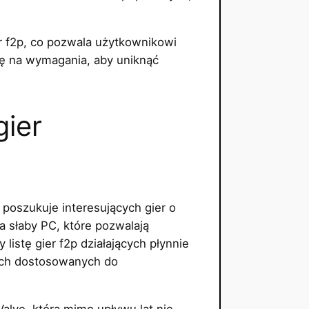
 f2p, co pozwala użytkownikowi
gę na wymagania, aby uniknąć
gier
poszukuje interesujących gier o
 słaby PC, które pozwalają
istę gier f2p działających płynnie
ych dostosowanych do