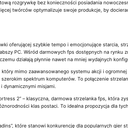
ową rozgrywkę bez konieczności posiadania nowoczesne
ięcej twórców optymalizuje swoje produkcje, by dociera
ki oferującej szybkie tempo i emocjonujące starcia, str
słabszy PC. Wśród darmowych fps dostępnych na rynku zna
ki czemu działają płynnie nawet na mniej wydajnych konfi
”, który mimo zaawansowanego systemu akcji i ogromnej l
 szerokim spektrum komputerów. To połączenie strzelanki
 dynamicznymi misjami.
ortress 2” – klasyczna, darmowa strzelanka fps, która zy
żnorodności klas postaci. To idealna propozycja dla tych,
ins”, które stanowi konkurencję dla popularnych gier st