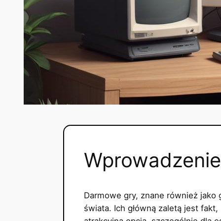
Wprowadzenie 
Darmowe gry, znane również jako g
świata. Ich główną zaletą jest fak
atrakcyjną opcją, szczególnie dla 