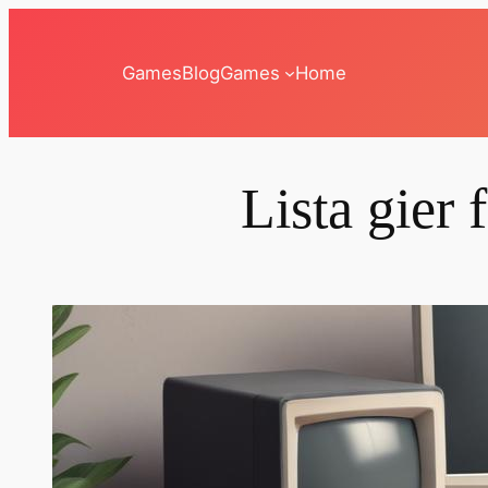
Przejdź
do
Games
Blog
Games
Home
treści
Lista gier