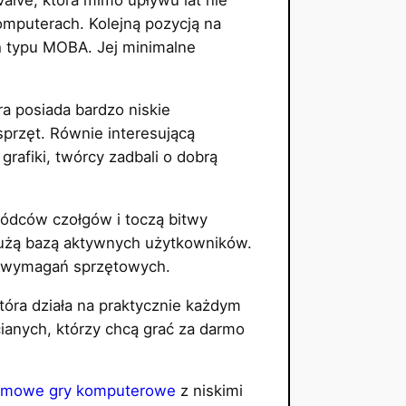
alve, która mimo upływu lat nie
omputerach. Kolejną pozycją na
h typu MOBA. Jej minimalne
ra posiada bardzo niskie
przęt. Równie interesującą
afiki, twórcy zadbali o dobrą
wódców czołgów i toczą bitwy
dużą bazą aktywnych użytkowników.
ch wymagań sprzętowych.
tóra działa na praktycznie każdym
ianych, którzy chcą grać za darmo
rmowe gry komputerowe
z niskimi