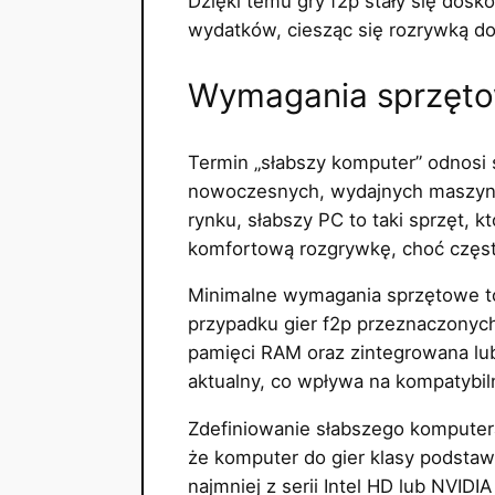
Dzięki temu gry f2p stały się dosk
wydatków, ciesząc się rozrywką d
Wymagania sprzęto
Termin „słabszy komputer” odnosi 
nowoczesnych, wydajnych maszyn p
rynku, słabszy PC to taki sprzęt, 
komfortową rozgrywkę, choć często
Minimalne wymagania sprzętowe to 
przypadku gier f2p przeznaczonych
pamięci RAM oraz zintegrowana lub
aktualny, co wpływa na kompatyb
Zdefiniowanie słabszego komputera
że komputer do gier klasy podsta
najmniej z serii Intel HD lub NVID