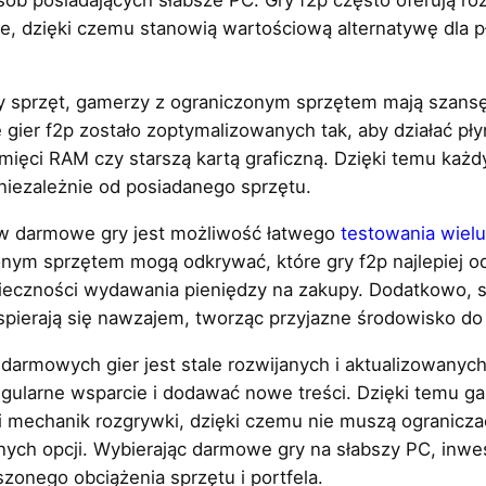
je, dzięki czemu stanowią wartościową alternatywę dla p
y sprzęt, gamerzy z ograniczonym sprzętem mają szansę
 gier f2p zostało zoptymalizowanych tak, aby działać p
mięci RAM czy starszą kartą graficzną. Dzięki temu każ
niezależnie od posiadanego sprzętu.
a w darmowe gry jest możliwość łatwego
testowania wielu
ym sprzętem mogą odkrywać, które gry f2p najlepiej od
eczności wydawania pieniędzy na zakupy. Dodatkowo, s
pierają się nawzajem, tworząc przyjazne środowisko do 
darmowych gier jest stale rozwijanych i aktualizowanych
ularne wsparcie i dodawać nowe treści. Dzięki temu g
mechanik rozgrywki, dzięki czemu nie muszą ograniczać 
pnych opcji. Wybierając darmowe gry na słabszy PC, in
zonego obciążenia sprzętu i portfela.