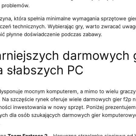
 problemów.
yna, która spełnia minimalne wymagania sprzętowe gier
iczeń technicznych. Wybierając gry, warto zwracać uwa
ić płynne doświadczenie podczas zabawy.
arniejszych darmowych 
a słabszych PC
 dysponuje mocnym komputerem, a mimo to wielu graczy 
Na szczęście rynek oferuje wiele darmowych gier f2p na
ości inwestowania w nowy sprzęt. Poniżej prezentujemy l
lnych dla osób szukających darmowych gier komputerow
.