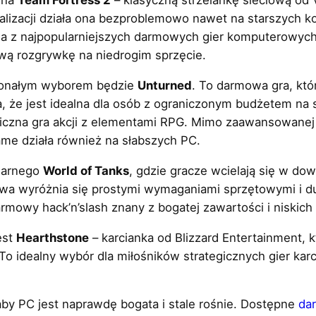
 na
Team Fortress 2
– klasyczną strzelankę sieciową od V
malizacji działa ona bezproblemowo nawet na starszych k
na z najpopularniejszych darmowych gier komputerowyc
ą rozgrywkę na niedrogim sprzęcie.
skonałym wyborem będzie
Unturned
. To darmowa gra, któ
że jest idealna dla osób z ograniczonym budżetem na s
czna gra akcji z elementami RPG. Mimo zaawansowanej gr
ame działa również na słabszych PC.
larnego
World of Tanks
, gdzie gracze wcielają się w do
wa wyróżnia się prostymi wymaganiami sprzętowymi i 
armowy hack’n’slash znany z bogatej zawartości i niski
est
Hearthstone
– karcianka od Blizzard Entertainment, k
o idealny wybór dla miłośników strategicznych gier karc
aby PC jest naprawdę bogata i stale rośnie. Dostępne
da