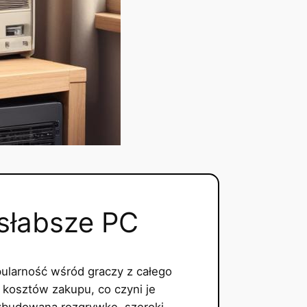
słabsze PC
pularność wśród graczy z całego
a kosztów zakupu, co czyni je
rozbudowaną rozgrywkę, szeroki