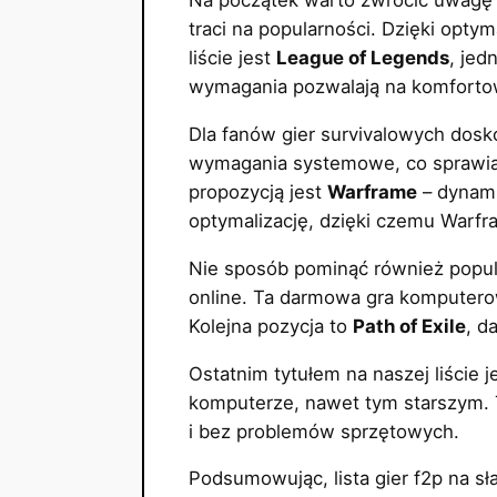
Na początek warto zwrócić uwagę
traci na popularności. Dzięki opty
liście jest
League of Legends
, jed
wymagania pozwalają na komfortow
Dla fanów gier survivalowych do
wymagania systemowe, co sprawia, 
propozycją jest
Warframe
– dynami
optymalizację, dzięki czemu Warfr
Nie sposób pominąć również popu
online. Ta darmowa gra komputero
Kolejna pozycja to
Path of Exile
, d
Ostatnim tytułem na naszej liście j
komputerze, nawet tym starszym. T
i bez problemów sprzętowych.
Podsumowując, lista gier f2p na sł