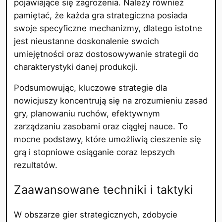
pojawiające się zagrożenia. Należy również
pamiętać, że każda gra strategiczna posiada
swoje specyficzne mechanizmy, dlatego istotne
jest nieustanne doskonalenie swoich
umiejętności oraz dostosowywanie strategii do
charakterystyki danej produkcji.
Podsumowując, kluczowe strategie dla
nowicjuszy koncentrują się na zrozumieniu zasad
gry, planowaniu ruchów, efektywnym
zarządzaniu zasobami oraz ciągłej nauce. To
mocne podstawy, które umożliwią cieszenie się
grą i stopniowe osiąganie coraz lepszych
rezultatów.
Zaawansowane techniki i taktyki
W obszarze gier strategicznych, zdobycie