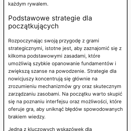
każdym rywalem.
Podstawowe strategie dla
początkujących
Rozpoczynając swoją przygodę z grami
strategicznymi, istotne jest, aby zaznajomić się z
kilkoma podstawowymi zasadami, które
umożliwią szybkie opanowanie fundamentów i
zwiększą szanse na powodzenie. Strategie dla
nowicjuszy koncentrują się głównie na
zrozumieniu mechanizmów gry oraz skutecznym
zarządzaniu zasobami. Na początku warto skupić
się na poznaniu interfejsu oraz możliwości, które
oferuje gra, aby uniknąć błędów spowodowanych
brakiem wiedzy.
Jedną z kluczowych wskazówek dla