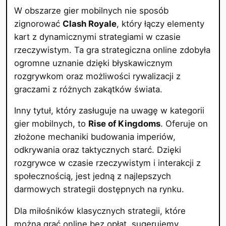
W obszarze gier mobilnych nie sposób
zignorować
Clash Royale
, który łączy elementy
kart z dynamicznymi strategiami w czasie
rzeczywistym. Ta gra strategiczna online zdobyła
ogromne uznanie dzięki błyskawicznym
rozgrywkom oraz możliwości rywalizacji z
graczami z różnych zakątków świata.
Inny tytuł, który zasługuje na uwagę w kategorii
gier mobilnych, to
Rise of Kingdoms
. Oferuje on
złożone mechaniki budowania imperiów,
odkrywania oraz taktycznych starć. Dzięki
rozgrywce w czasie rzeczywistym i interakcji z
społecznością, jest jedną z najlepszych
darmowych strategii dostępnych na rynku.
Dla miłośników klasycznych strategii, które
można grać online bez opłat, sugerujemy