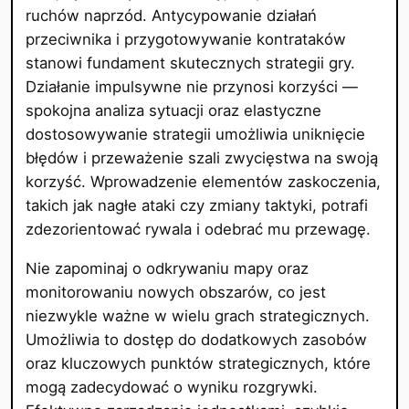
ruchów naprzód. Antycypowanie działań
przeciwnika i przygotowywanie kontrataków
stanowi fundament skutecznych strategii gry.
Działanie impulsywne nie przynosi korzyści —
spokojna analiza sytuacji oraz elastyczne
dostosowywanie strategii umożliwia uniknięcie
błędów i przeważenie szali zwycięstwa na swoją
korzyść. Wprowadzenie elementów zaskoczenia,
takich jak nagłe ataki czy zmiany taktyki, potrafi
zdezorientować rywala i odebrać mu przewagę.
Nie zapominaj o odkrywaniu mapy oraz
monitorowaniu nowych obszarów, co jest
niezwykle ważne w wielu grach strategicznych.
Umożliwia to dostęp do dodatkowych zasobów
oraz kluczowych punktów strategicznych, które
mogą zadecydować o wyniku rozgrywki.