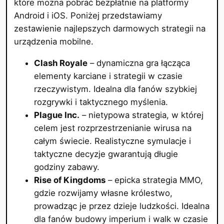
które można pobrać bezpłatnie na platformy
Android i iOS. Poniżej przedstawiamy
zestawienie najlepszych darmowych strategii na
urządzenia mobilne.
Clash Royale
– dynamiczna gra łącząca
elementy karciane i strategii w czasie
rzeczywistym. Idealna dla fanów szybkiej
rozgrywki i taktycznego myślenia.
Plague Inc.
– nietypowa strategia, w której
celem jest rozprzestrzenianie wirusa na
całym świecie. Realistyczne symulacje i
taktyczne decyzje gwarantują długie
godziny zabawy.
Rise of Kingdoms
– epicka strategia MMO,
gdzie rozwijamy własne królestwo,
prowadząc je przez dzieje ludzkości. Idealna
dla fanów budowy imperium i walk w czasie