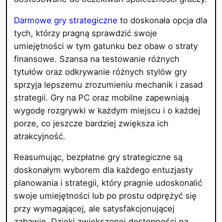
Darmowe gry strategiczne
to doskonała opcja dla
tych, którzy pragną sprawdzić swoje
umiejętności w tym gatunku bez obaw o straty
finansowe. Szansa na testowanie różnych
tytułów oraz odkrywanie różnych stylów gry
sprzyja lepszemu zrozumieniu mechanik i zasad
strategii. Gry na PC oraz mobilne zapewniają
wygodę rozgrywki w każdym miejscu i o każdej
porze, co jeszcze bardziej zwiększa ich
atrakcyjność.
Reasumując, bezpłatne gry strategiczne są
doskonałym wyborem dla każdego entuzjasty
planowania i strategii, który pragnie udoskonalić
swoje umiejętności lub po prostu odprężyć się
przy wymagającej, ale satysfakcjonującej
zabawie. Dzięki zwiększonej dostępności na