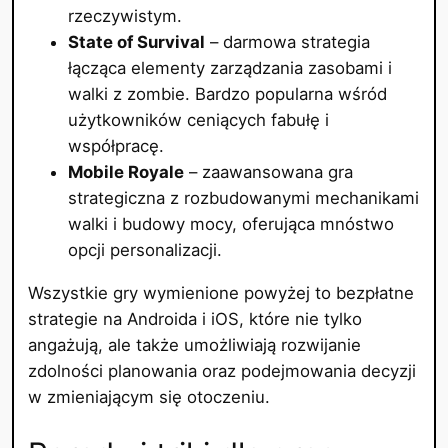
rzeczywistym.
State of Survival
– darmowa strategia
łącząca elementy zarządzania zasobami i
walki z zombie. Bardzo popularna wśród
użytkowników ceniących fabułę i
współpracę.
Mobile Royale
– zaawansowana gra
strategiczna z rozbudowanymi mechanikami
walki i budowy mocy, oferująca mnóstwo
opcji personalizacji.
Wszystkie gry wymienione powyżej to bezpłatne
strategie na Androida i iOS, które nie tylko
angażują, ale także umożliwiają rozwijanie
zdolności planowania oraz podejmowania decyzji
w zmieniającym się otoczeniu.