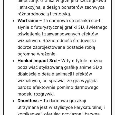
ulepszany. Grafika w grze jest szczegółowa
i atrakcyjna, a design bohaterów zachwyca
różnorodnością i estetyką.
Warframe
– Ta darmowa strzelanka sci-fi
słynie z futurystycznej grafiki 3D, świetnego
oświetlenia i zaawansowanych efektów
wizualnych. Różnorodność środowisk i
dobrze zaprojektowane postacie robią
ogromne wrażenie.
Honkai Impact 3rd
– W tym tytule można
podziwiać stylizowaną grafikę anime 3D z
dbałością o detale animacji i efektów
wizualnych, co sprawia, że gra wygląda
bardzo efektownie pomimo darmowego
modelu rozgrywki.
Dauntless
– Ta darmowa gra akcji
utrzymana jest w stylistyce karykaturalnej i
komiksowej, oferując przyjazną i barwną