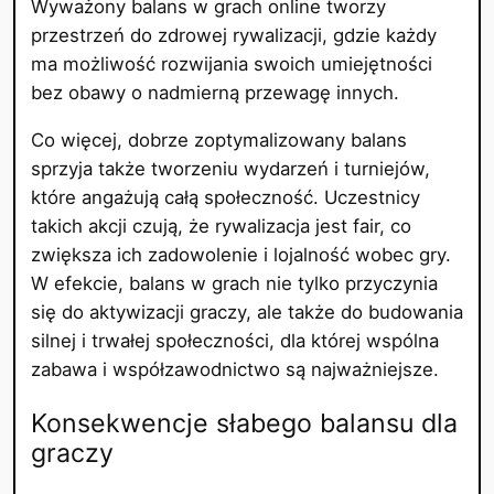
Wyważony balans w grach online tworzy
przestrzeń do zdrowej rywalizacji, gdzie każdy
ma możliwość rozwijania swoich umiejętności
bez obawy o nadmierną przewagę innych.
Co więcej, dobrze zoptymalizowany balans
sprzyja także tworzeniu wydarzeń i turniejów,
które angażują całą społeczność. Uczestnicy
takich akcji czują, że rywalizacja jest fair, co
zwiększa ich zadowolenie i lojalność wobec gry.
W efekcie, balans w grach nie tylko przyczynia
się do aktywizacji graczy, ale także do budowania
silnej i trwałej społeczności, dla której wspólna
zabawa i współzawodnictwo są najważniejsze.
Konsekwencje słabego balansu dla
graczy