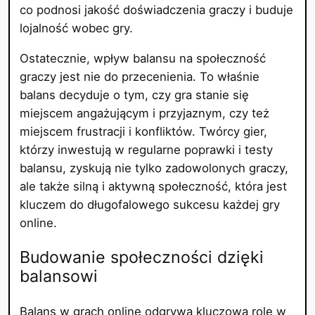
co podnosi jakość doświadczenia graczy i buduje
lojalność wobec gry.
Ostatecznie, wpływ balansu na społeczność
graczy jest nie do przecenienia. To właśnie
balans decyduje o tym, czy gra stanie się
miejscem angażującym i przyjaznym, czy też
miejscem frustracji i konfliktów. Twórcy gier,
którzy inwestują w regularne poprawki i testy
balansu, zyskują nie tylko zadowolonych graczy,
ale także silną i aktywną społeczność, która jest
kluczem do długofalowego sukcesu każdej gry
online.
Budowanie społeczności dzięki
balansowi
Balans w grach online odgrywa kluczową rolę w