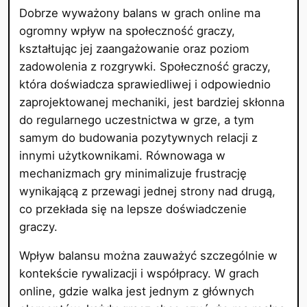
Dobrze wyważony balans w grach online ma
ogromny wpływ na społeczność graczy,
kształtując jej zaangażowanie oraz poziom
zadowolenia z rozgrywki. Społeczność graczy,
która doświadcza sprawiedliwej i odpowiednio
zaprojektowanej mechaniki, jest bardziej skłonna
do regularnego uczestnictwa w grze, a tym
samym do budowania pozytywnych relacji z
innymi użytkownikami. Równowaga w
mechanizmach gry minimalizuje frustrację
wynikającą z przewagi jednej strony nad drugą,
co przekłada się na lepsze doświadczenie
graczy.
Wpływ balansu można zauważyć szczególnie w
kontekście rywalizacji i współpracy. W grach
online, gdzie walka jest jednym z głównych