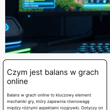
Czym jest balans w grach
online
Balans w grach online to kluczowy element
mechaniki gry, który zapewnia równowagę
między różnymi aspektami rozgrywki. Dotyczy on