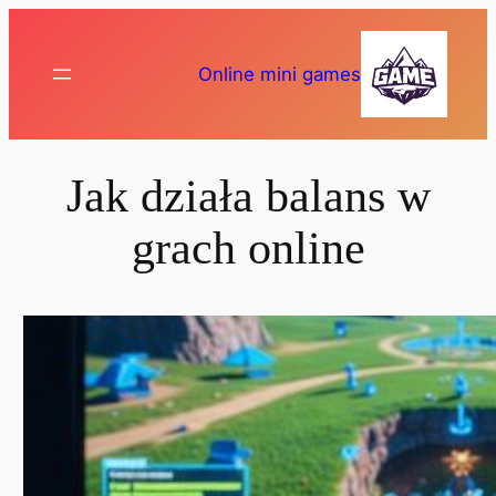
Przejdź
do
Online mini games
treści
Jak działa balans w
grach online