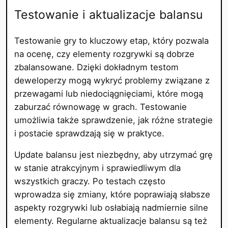
Testowanie i aktualizacje balansu
Testowanie gry to kluczowy etap, który pozwala
na ocenę, czy elementy rozgrywki są dobrze
zbalansowane. Dzięki dokładnym testom
deweloperzy mogą wykryć problemy związane z
przewagami lub niedociągnięciami, które mogą
zaburzać równowagę w grach. Testowanie
umożliwia także sprawdzenie, jak różne strategie
i postacie sprawdzają się w praktyce.
Update balansu jest niezbędny, aby utrzymać grę
w stanie atrakcyjnym i sprawiedliwym dla
wszystkich graczy. Po testach często
wprowadza się zmiany, które poprawiają słabsze
aspekty rozgrywki lub osłabiają nadmiernie silne
elementy. Regularne aktualizacje balansu są też