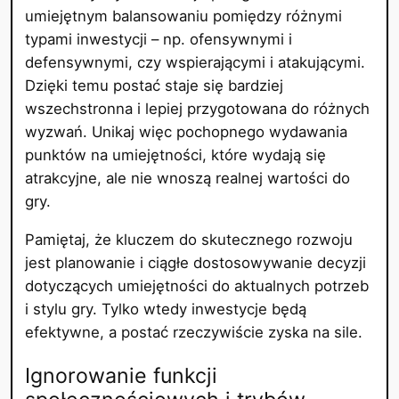
umiejętnym balansowaniu pomiędzy różnymi
typami inwestycji – np. ofensywnymi i
defensywnymi, czy wspierającymi i atakującymi.
Dzięki temu postać staje się bardziej
wszechstronna i lepiej przygotowana do różnych
wyzwań. Unikaj więc pochopnego wydawania
punktów na umiejętności, które wydają się
atrakcyjne, ale nie wnoszą realnej wartości do
gry.
Pamiętaj, że kluczem do skutecznego rozwoju
jest planowanie i ciągłe dostosowywanie decyzji
dotyczących umiejętności do aktualnych potrzeb
i stylu gry. Tylko wtedy inwestycje będą
efektywne, a postać rzeczywiście zyska na sile.
Ignorowanie funkcji