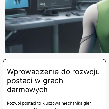
Wprowadzenie do rozwoju
postaci w grach
darmowych
Rozwój postaci to kluczowa mechanika gier