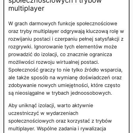
społecznościowych i trybów
multiplayer
W grach darmowych funkcje społecznościowe
oraz tryby multiplayer odgrywają kluczową rolę w
rozwijaniu postaci i czerpaniu pełnej satysfakcji z
rozgrywki. Ignorowanie tych elementów może
prowadzić do izolacji, co znacznie ogranicza
możliwości rozwoju wirtualnej postaci.
Społeczność graczy to nie tylko źródło wsparcia,
ale także sposób na wymianę doświadczeń oraz
zdobywanie nowych umiejętności, które często
są nieosiągalne w trybach jednoosobowych.
Aby uniknąć izolacji, warto aktywnie
uczestniczyć w wydarzeniach
społecznościowych oraz korzystać z trybów
multiplayer. Wspólne zadania i rywalizacja