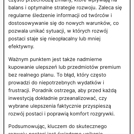
balans i optymalne strategie rozwoju. Zaleca się
regularne śledzenie informacji od twórców i
dostosowywanie się do nowych warunków, co
pozwala unikać sytuacji, w których rozwój
postaci staje się nieopłacalny lub mniej
efektywny.
Ważnym punktem jest także nadmierne
kupowanie ulepszeń lub przedmiotów premium
bez realnego planu. To błąd, który często
prowadzi do niepotrzebnych wydatków i
frustracji. Poradnik ostrzega, aby przed każdą
inwestycją dokładnie przeanalizować, czy
wybrane ulepszenia faktycznie przyspieszą
rozwój postaci i poprawią komfort rozgrywki.
Podsumowując, kluczem do skutecznego