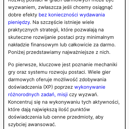
wyzwaniem, zwłaszcza jeśli chcemy osiągnąć
dobre efekty
bez konieczności wydawania
pieniędzy
. Na szczęście istnieje wiele
praktycznych strategii, które pozwalają na
skuteczne rozwijanie postaci przy minimalnym
nakładzie finansowym lub całkowicie za darmo.
Poniżej przedstawiamy najważniejsze z nich.
Po pierwsze, kluczowe jest poznanie mechaniki
gry oraz systemu rozwoju postaci. Wiele gier
darmowych oferuje możliwość zdobywania
doświadczenia (XP) poprzez
wykonywanie
różnorodnych zadań, misji
czy wyzwań.
Koncentruj się na wykonywaniu tych aktywności,
które dają największą ilość punktów
doświadczenia lub cenne przedmioty, aby
szybciej awansować.