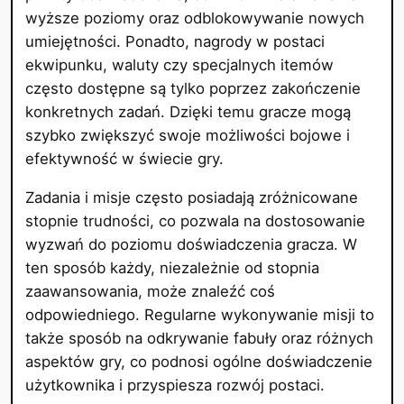
wyższe poziomy oraz odblokowywanie nowych
umiejętności. Ponadto, nagrody w postaci
ekwipunku, waluty czy specjalnych itemów
często dostępne są tylko poprzez zakończenie
konkretnych zadań. Dzięki temu gracze mogą
szybko zwiększyć swoje możliwości bojowe i
efektywność w świecie gry.
Zadania i misje często posiadają zróżnicowane
stopnie trudności, co pozwala na dostosowanie
wyzwań do poziomu doświadczenia gracza. W
ten sposób każdy, niezależnie od stopnia
zaawansowania, może znaleźć coś
odpowiedniego. Regularne wykonywanie misji to
także sposób na odkrywanie fabuły oraz różnych
aspektów gry, co podnosi ogólne doświadczenie
użytkownika i przyspiesza rozwój postaci.