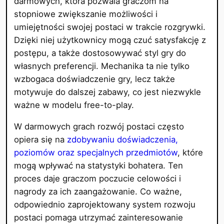
darmowych, która pozwala graczom na
stopniowe zwiększanie możliwości i
umiejętności swojej postaci w trakcie rozgrywki.
Dzięki niej użytkownicy mogą czuć satysfakcję z
postępu, a także dostosowywać styl gry do
własnych preferencji. Mechanika ta nie tylko
wzbogaca doświadczenie gry, lecz także
motywuje do dalszej zabawy, co jest niezwykle
ważne w modelu free-to-play.
W darmowych grach rozwój postaci często
opiera się na
zdobywaniu doświadczenia,
poziomów oraz specjalnych przedmiotów
, które
mogą wpływać na statystyki bohatera. Ten
proces daje graczom poczucie celowości i
nagrody za ich zaangażowanie. Co ważne,
odpowiednio zaprojektowany system rozwoju
postaci pomaga utrzymać zainteresowanie