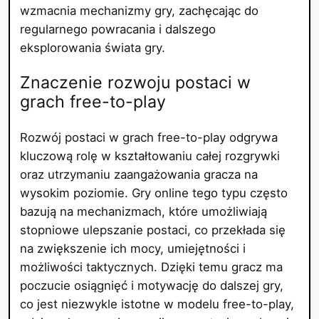
wzmacnia mechanizmy gry, zachęcając do
regularnego powracania i dalszego
eksplorowania świata gry.
Znaczenie rozwoju postaci w
grach free-to-play
Rozwój postaci w grach free-to-play odgrywa
kluczową rolę w kształtowaniu całej rozgrywki
oraz utrzymaniu zaangażowania gracza na
wysokim poziomie. Gry online tego typu często
bazują na mechanizmach, które umożliwiają
stopniowe ulepszanie postaci, co przekłada się
na zwiększenie ich mocy, umiejętności i
możliwości taktycznych. Dzięki temu gracz ma
poczucie osiągnięć i motywację do dalszej gry,
co jest niezwykle istotne w modelu free-to-play,