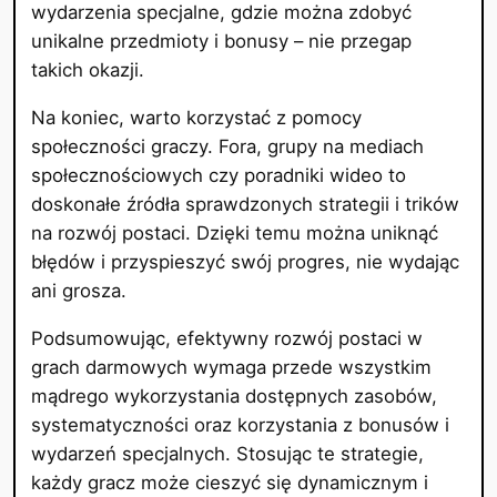
wydarzenia specjalne, gdzie można zdobyć
unikalne przedmioty i bonusy – nie przegap
takich okazji.
Na koniec, warto korzystać z pomocy
społeczności graczy. Fora, grupy na mediach
społecznościowych czy poradniki wideo to
doskonałe źródła sprawdzonych strategii i trików
na rozwój postaci. Dzięki temu można uniknąć
błędów i przyspieszyć swój progres, nie wydając
ani grosza.
Podsumowując, efektywny rozwój postaci w
grach darmowych wymaga przede wszystkim
mądrego wykorzystania dostępnych zasobów,
systematyczności oraz korzystania z bonusów i
wydarzeń specjalnych. Stosując te strategie,
każdy gracz może cieszyć się dynamicznym i