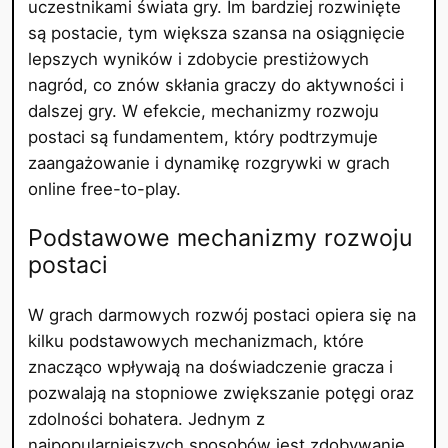
uczestnikami świata gry. Im bardziej rozwinięte
są postacie, tym większa szansa na osiągnięcie
lepszych wyników i zdobycie prestiżowych
nagród, co znów skłania graczy do aktywności i
dalszej gry. W efekcie, mechanizmy rozwoju
postaci są fundamentem, który podtrzymuje
zaangażowanie i dynamikę rozgrywki w grach
online free-to-play.
Podstawowe mechanizmy rozwoju
postaci
W grach darmowych rozwój postaci opiera się na
kilku podstawowych mechanizmach, które
znacząco wpływają na doświadczenie gracza i
pozwalają na stopniowe zwiększanie potęgi oraz
zdolności bohatera. Jednym z
najpopularniejszych sposobów jest zdobywanie