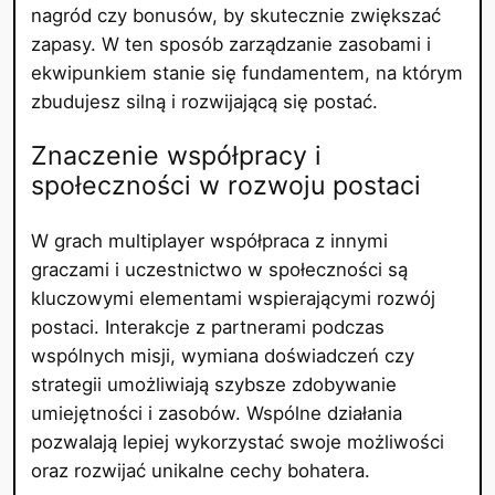
nagród czy bonusów, by skutecznie zwiększać
zapasy. W ten sposób zarządzanie zasobami i
ekwipunkiem stanie się fundamentem, na którym
zbudujesz silną i rozwijającą się postać.
Znaczenie współpracy i
społeczności w rozwoju postaci
W grach multiplayer współpraca z innymi
graczami i uczestnictwo w społeczności są
kluczowymi elementami wspierającymi rozwój
postaci. Interakcje z partnerami podczas
wspólnych misji, wymiana doświadczeń czy
strategii umożliwiają szybsze zdobywanie
umiejętności i zasobów. Wspólne działania
pozwalają lepiej wykorzystać swoje możliwości
oraz rozwijać unikalne cechy bohatera.