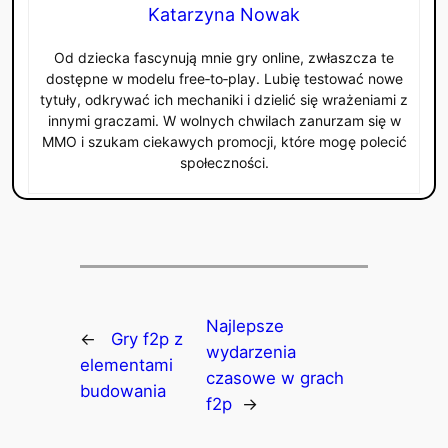
Katarzyna Nowak
Od dziecka fascynują mnie gry online, zwłaszcza te
dostępne w modelu free‑to‑play. Lubię testować nowe
tytuły, odkrywać ich mechaniki i dzielić się wrażeniami z
innymi graczami. W wolnych chwilach zanurzam się w
MMO i szukam ciekawych promocji, które mogę polecić
społeczności.
Najlepsze
←
Gry f2p z
wydarzenia
elementami
czasowe w grach
budowania
f2p
→