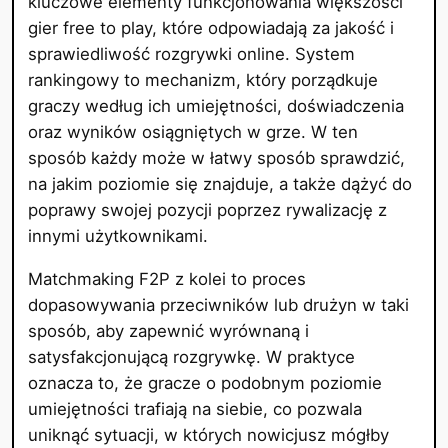
kluczowe elementy funkcjonowania większości
gier free to play, które odpowiadają za jakość i
sprawiedliwość rozgrywki online. System
rankingowy to mechanizm, który porządkuje
graczy według ich umiejętności, doświadczenia
oraz wyników osiągniętych w grze. W ten
sposób każdy może w łatwy sposób sprawdzić,
na jakim poziomie się znajduje, a także dążyć do
poprawy swojej pozycji poprzez rywalizację z
innymi użytkownikami.
Matchmaking F2P z kolei to proces
dopasowywania przeciwników lub drużyn w taki
sposób, aby zapewnić wyrównaną i
satysfakcjonującą rozgrywkę. W praktyce
oznacza to, że gracze o podobnym poziomie
umiejętności trafiają na siebie, co pozwala
uniknąć sytuacji, w których nowicjusz mógłby