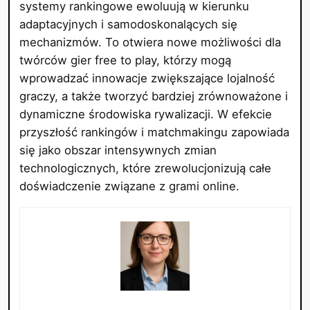
systemy rankingowe ewoluują w kierunku
adaptacyjnych i samodoskonalących się
mechanizmów. To otwiera nowe możliwości dla
twórców gier free to play, którzy mogą
wprowadzać innowacje zwiększające lojalność
graczy, a także tworzyć bardziej zrównoważone i
dynamiczne środowiska rywalizacji. W efekcie
przyszłość rankingów i matchmakingu zapowiada
się jako obszar intensywnych zmian
technologicznych, które zrewolucjonizują całe
doświadczenie związane z grami online.