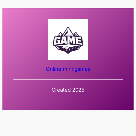
Online mini games
Created 2025