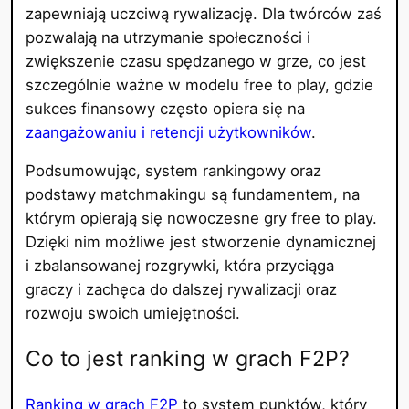
zapewniają uczciwą rywalizację. Dla twórców zaś
pozwalają na utrzymanie społeczności i
zwiększenie czasu spędzanego w grze, co jest
szczególnie ważne w modelu free to play, gdzie
sukces finansowy często opiera się na
zaangażowaniu i retencji użytkowników
.
Podsumowując, system rankingowy oraz
podstawy matchmakingu są fundamentem, na
którym opierają się nowoczesne gry free to play.
Dzięki nim możliwe jest stworzenie dynamicznej
i zbalansowanej rozgrywki, która przyciąga
graczy i zachęca do dalszej rywalizacji oraz
rozwoju swoich umiejętności.
Co to jest ranking w grach F2P?
Ranking w grach F2P
to system punktów, który