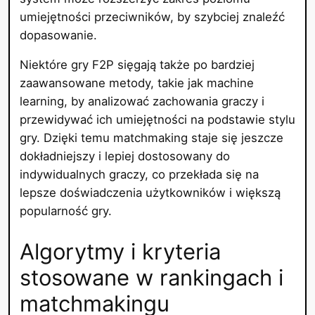
umiejętności przeciwników, by szybciej znaleźć
dopasowanie.
Niektóre gry F2P sięgają także po bardziej
zaawansowane metody, takie jak machine
learning, by analizować zachowania graczy i
przewidywać ich umiejętności na podstawie stylu
gry. Dzięki temu matchmaking staje się jeszcze
dokładniejszy i lepiej dostosowany do
indywidualnych graczy, co przekłada się na
lepsze doświadczenia użytkowników i większą
popularność gry.
Algorytmy i kryteria
stosowane w rankingach i
matchmakingu