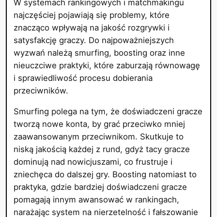
W systemach rankingowych i matchmakingu
najczęściej pojawiają się problemy, które
znacząco wpływają na jakość rozgrywki i
satysfakcję graczy. Do najpoważniejszych
wyzwań należą smurfing, boosting oraz inne
nieuczciwe praktyki, które zaburzają równowagę
i sprawiedliwość procesu dobierania
przeciwników.
Smurfing polega na tym, że doświadczeni gracze
tworzą nowe konta, by grać przeciwko mniej
zaawansowanym przeciwnikom. Skutkuje to
niską jakością każdej z rund, gdyż tacy gracze
dominują nad nowicjuszami, co frustruje i
zniechęca do dalszej gry. Boosting natomiast to
praktyka, gdzie bardziej doświadczeni gracze
pomagają innym awansować w rankingach,
narażając system na nierzetelność i fałszowanie