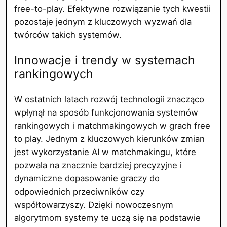
free-to-play. Efektywne rozwiązanie tych kwestii
pozostaje jednym z kluczowych wyzwań dla
twórców takich systemów.
Innowacje i trendy w systemach
rankingowych
W ostatnich latach rozwój technologii znacząco
wpłynął na sposób funkcjonowania systemów
rankingowych i matchmakingowych w grach free
to play. Jednym z kluczowych kierunków zmian
jest wykorzystanie AI w matchmakingu, które
pozwala na znacznie bardziej precyzyjne i
dynamiczne dopasowanie graczy do
odpowiednich przeciwników czy
współtowarzyszy. Dzięki nowoczesnym
algorytmom systemy te uczą się na podstawie