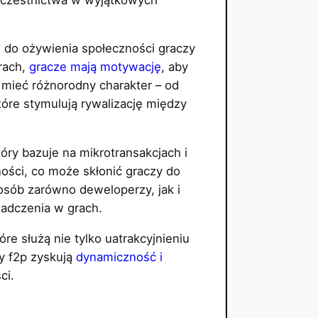
 do ożywienia społeczności graczy
rach,
gracze mają motywację
, aby
 mieć różnorodny charakter – od
óre stymulują rywalizację między
y bazuje na mikrotransakcjach i
ości, co może skłonić graczy do
osób zarówno deweloperzy, jak i
iadczenia w grach.
e służą nie tylko uatrakcyjnieniu
ry f2p zyskują
dynamiczność i
ci.