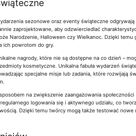
świąteczne
) wydarzenia sezonowe oraz eventy świąteczne odgrywają
annie zaprojektowane, aby odzwierciedlać charakterysty
 Boże Narodzenie, Halloween czy Wielkanoc. Dzięki temu
a ich powrotom do gry.
kalne nagrody, które nie są dostępne na co dzień – mog
przedmioty kosmetyczne. Unikalna fabuła wydarzeń świ
adzając specjalne misje lub zadania, które rozwijają świ
m.
 sposobem na zwiększenie zaangażowania społeczności 
regularnego logowania się i aktywnego udziału, co twor
pliwością. Dzięki temu twórcy mogą także testować nowe