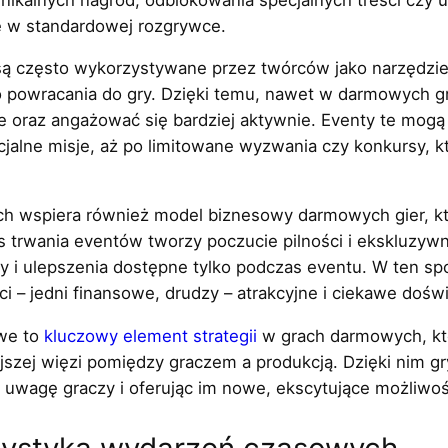
e w standardowej rozgrywce.
ą często wykorzystywane przez twórców jako narzędzie
o powracania do gry. Dzięki temu, nawet w darmowych g
 oraz angażować się bardziej aktywnie. Eventy te mogą
lne misje, aż po limitowane wyzwania czy konkursy, kt
wspiera również model biznesowy darmowych gier, któr
 trwania eventów tworzy poczucie pilności i ekskluzywn
 i ulepszenia dostępne tylko podczas eventu. W ten sp
i – jedni finansowe, drudzy – atrakcyjne i ciekawe dośw
we to
kluczowy element strategii
w grach darmowych, któr
ejszej więzi pomiędzy graczem a produkcją. Dzięki nim g
c uwagę graczy i oferując im nowe, ekscytujące możliwoś
terystyka wydarzeń czasowych