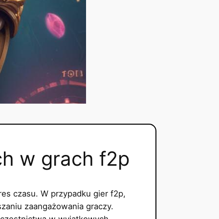
h w grach f2p
es czasu. W przypadku gier f2p,
szaniu zaangażowania graczy.
 uczestnictwa w wyjątkowych