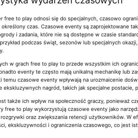
er free to play odnosi się do specjalnych, czasowo ogra
ez określony czas. Czasowe eventy są zaprojektowane t
nagrody i zadania, które nie są dostępne w czasie standa
a przykład podczas świąt, sezonów lub specjalnych okazji
y.
h w grach free to play to przede wszystkim ich ograni
nadto eventy te często mają unikalną mechanikę lub zas
ki temu czasowe eventy wpływają na urozmaicenie doświ
ekskluzywnych nagród, takich jak specjalne postacie, p
t także ich wpływ na społeczność graczy, ponieważ czę
ry free to play wykorzystują czasowe eventy jako narzę
i rozgrywki oraz zwiększania retencji użytkowników. W 
ci, ekskluzywności i ograniczenia czasowego, co jest ist