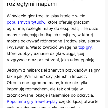
rozległymi mapami
W świecie gier free-to-play istnieje wiele
popularnych tytułów
, które oferują graczom
ogromne, rozległe mapy do eksploracji. Te duże
mapy zachęcają do długich sesji gry, w której
można odkrywać różnorodne środowiska, skarby
i wyzwania. Warto zwrócić uwagę na
top gry
,
które zdobyły uznanie dzięki wciągającej
rozgrywce oraz przestrzeni, jaką udostępniają.
Jednym z najbardziej znanych przykładów są gry
takie jak „Warframe” czy „Genshin Impact”.
Oferują one ogromne mapy, które nie tylko
imponują rozmachem, ale też obfitują w
zróżnicowane lokacje i tajemnice do odkrycia.
Popularne gry free-to-play
często łączą otwarte
światy z dynamiczną akcją, co czyni je